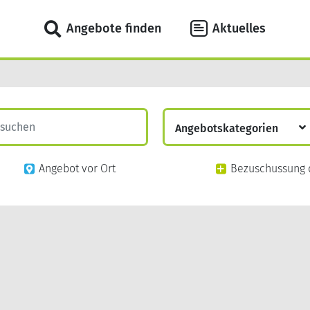
Angebote finden
Aktuelles
Angebotskategorien
Digitale Angebote
Angebot vor Ort
Bezuschussung 
Gesundheit
Prävention nach §20
Digitale Prävention
Wellness
Fitness